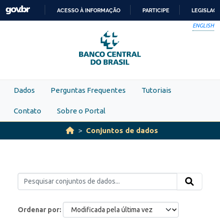
Skip to main content
ACESSO À INFORMAÇÃO
PARTICIPE
LEGISLAÇ
IR
ENGLISH
PARA
O
CONTEÚDO
Dados
Perguntas Frequentes
Tutoriais
Contato
Sobre o Portal
Conjuntos de dados
Ordenar por