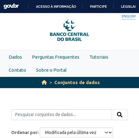
Skip to main content
ACESSO À INFORMAÇÃO
PARTICIPE
LEGISLAÇ
IR
ENGLISH
PARA
O
CONTEÚDO
Dados
Perguntas Frequentes
Tutoriais
Contato
Sobre o Portal
Conjuntos de dados
Ordenar por