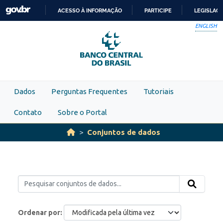
Skip to main content
ACESSO À INFORMAÇÃO
PARTICIPE
LEGISLAÇ
IR
ENGLISH
PARA
O
CONTEÚDO
Dados
Perguntas Frequentes
Tutoriais
Contato
Sobre o Portal
Conjuntos de dados
Ordenar por