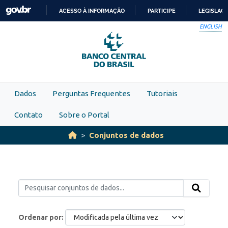
Skip to main content
ACESSO À INFORMAÇÃO
PARTICIPE
LEGISLAÇ
IR
ENGLISH
PARA
O
CONTEÚDO
Dados
Perguntas Frequentes
Tutoriais
Contato
Sobre o Portal
Conjuntos de dados
Ordenar por