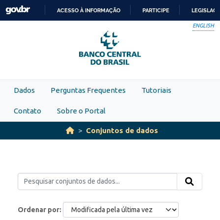
Skip to main content
ACESSO À INFORMAÇÃO
PARTICIPE
LEGISLAÇ
IR
ENGLISH
PARA
O
CONTEÚDO
Dados
Perguntas Frequentes
Tutoriais
Contato
Sobre o Portal
Conjuntos de dados
Ordenar por