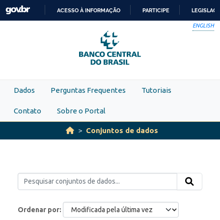
Skip to main content
ACESSO À INFORMAÇÃO
PARTICIPE
LEGISLAÇ
IR
ENGLISH
PARA
O
CONTEÚDO
Dados
Perguntas Frequentes
Tutoriais
Contato
Sobre o Portal
Conjuntos de dados
Ordenar por