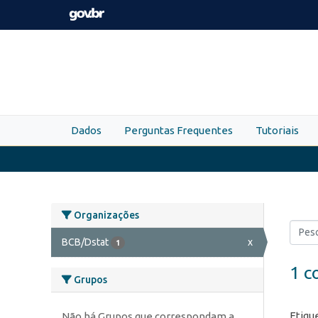
Skip to main content
Dados
Perguntas Frequentes
Tutoriais
Organizações
BCB/Dstat
x
1
1 c
Grupos
Etiqu
Não há Grupos que correspondam a