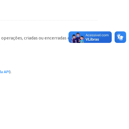
e operações, criadas ou encerradas em cada
a API
).