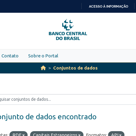
ACESSO À INFORMAÇÃO
IR
PARA
O
CONTEÚDO
Contato
Sobre o Portal
Conjuntos de dados
onjunto de dados encontrado
etas:
RDE
Capitais Estrangeiros
Formatos:
API