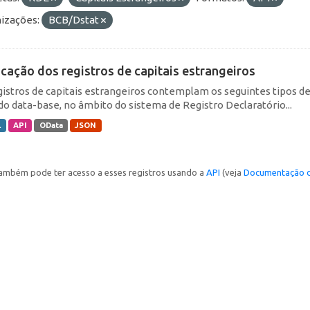
izações:
BCB/Dstat
icação dos registros de capitais estrangeiros
gistros de capitais estrangeiros contemplam os seguintes tipos d
do data-base, no âmbito do sistema de Registro Declaratório...
L
API
OData
JSON
ambém pode ter acesso a esses registros usando a
API
(veja
Documentação d