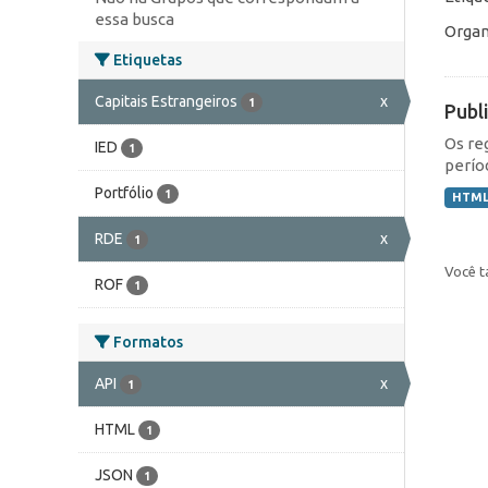
essa busca
Organ
Etiquetas
Capitais Estrangeiros
x
1
Publ
Os re
IED
1
perío
Portfólio
1
HTM
RDE
x
1
Você t
ROF
1
Formatos
API
x
1
HTML
1
JSON
1