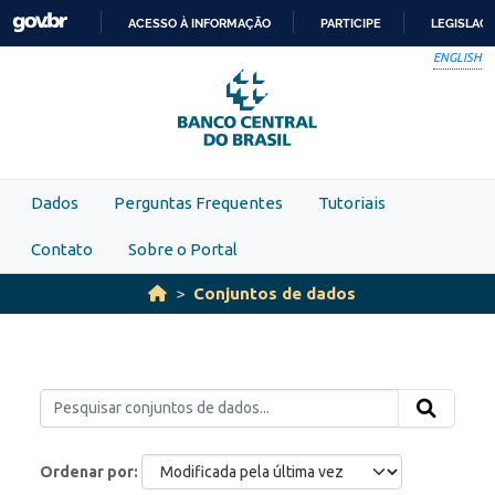
Skip to main content
ACESSO À INFORMAÇÃO
PARTICIPE
LEGISLAÇ
IR
ENGLISH
PARA
O
CONTEÚDO
Dados
Perguntas Frequentes
Tutoriais
Contato
Sobre o Portal
Conjuntos de dados
Ordenar por