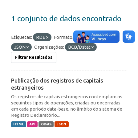
1 conjunto de dados encontrado
Etiquetas:
RDE
Formatos:
HTML
API
JSON
Organizações:
BCB/Dstat
Filtrar Resultados
Publicação dos registros de capitais
estrangeiros
Os registros de capitais estrangeiros contemplam os
seguintes tipos de operações, criadas ou encerradas
em cada período data-base, no âmbito do sistema de
Registro Declaratório...
HTML
API
OData
JSON