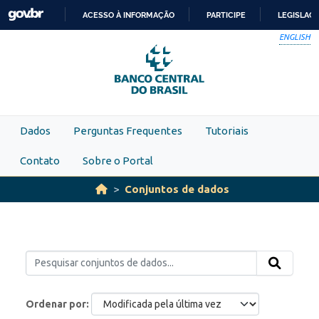
Skip to main content
ACESSO À INFORMAÇÃO
PARTICIPE
LEGISLAÇ
IR
ENGLISH
PARA
O
CONTEÚDO
Dados
Perguntas Frequentes
Tutoriais
Contato
Sobre o Portal
Conjuntos de dados
Ordenar por