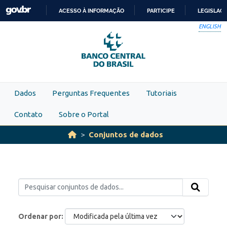
Skip to main content
ACESSO À INFORMAÇÃO
PARTICIPE
LEGISLAÇ
IR
ENGLISH
PARA
O
CONTEÚDO
Dados
Perguntas Frequentes
Tutoriais
Contato
Sobre o Portal
Conjuntos de dados
Ordenar por