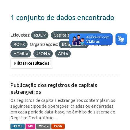
1 conjunto de dados encontrado
Etiquetas:
RDE
Capitais Estrangeiros
ROF
Organizações:
BCB/Dstat
Formatos:
HTML
JSON
API
Filtrar Resultados
Publicação dos registros de capitais
estrangeiros
Os registros de capitais estrangeiros contemplam os
seguintes tipos de operações, criadas ou encerradas
em cada período data-base, no âmbito do sistema de
Registro Declaratório...
HTML
API
OData
JSON