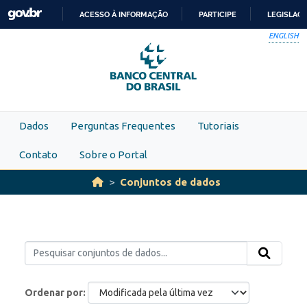
Skip to main content
ACESSO À INFORMAÇÃO
PARTICIPE
LEGISLAÇ
IR
ENGLISH
PARA
O
CONTEÚDO
Dados
Perguntas Frequentes
Tutoriais
Contato
Sobre o Portal
Conjuntos de dados
Ordenar por