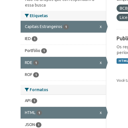
essa busca
BCB
Etiquetas
Lic
Capitais Estrangeiros
x
1
Publ
IED
1
Os re
Portfólio
1
perío
HTM
RDE
x
1
ROF
1
Você t
Formatos
API
1
HTML
x
1
JSON
1