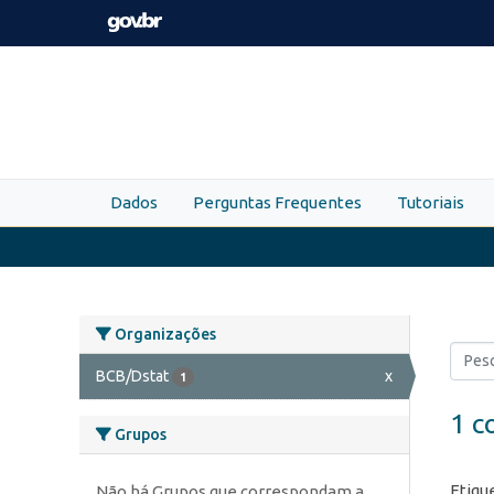
Skip to main content
Dados
Perguntas Frequentes
Tutoriais
Organizações
BCB/Dstat
x
1
1 c
Grupos
Etiqu
Não há Grupos que correspondam a