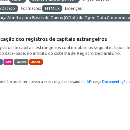
/Dstat
Formatos:
HTML
Licenças:
ença Aberta para Bases de Dados (ODbL) do Open Data Commons
icação dos registros de capitais estrangeiros
gistros de capitais estrangeiros contemplam os seguintes tipos d
do data-base, no âmbito do sistema de Registro Declaratório...
L
API
OData
JSON
ambém pode ter acesso a esses registros usando a
API
(veja
Documentação d