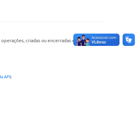
e operações, criadas ou encerradas em cada
a API
).