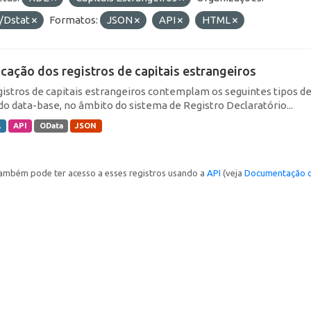
/Dstat
Formatos:
JSON
API
HTML
icação dos registros de capitais estrangeiros
gistros de capitais estrangeiros contemplam os seguintes tipos d
do data-base, no âmbito do sistema de Registro Declaratório...
L
API
OData
JSON
ambém pode ter acesso a esses registros usando a
API
(veja
Documentação d