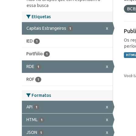
essa busca
BCB
Etiquetas
Capitais Estrangeiros
x
1
Publ
Os re
IED
1
perío
Portfólio
1
HTM
RDE
x
1
Você t
ROF
1
Formatos
API
x
1
HTML
x
1
JSON
x
1