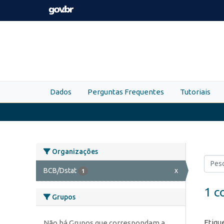
Skip to main content
Dados
Perguntas Frequentes
Tutoriais
Organizações
BCB/Dstat
x
1
1 c
Grupos
Etiqu
Não há Grupos que correspondam a