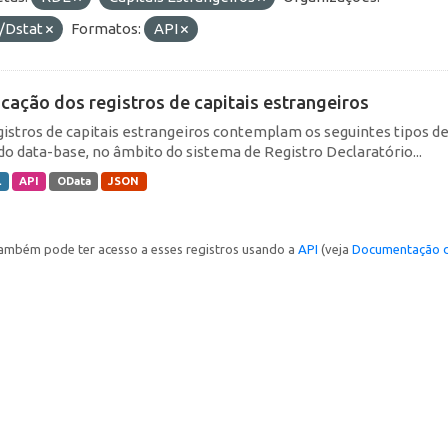
/Dstat
Formatos:
API
icação dos registros de capitais estrangeiros
gistros de capitais estrangeiros contemplam os seguintes tipos d
do data-base, no âmbito do sistema de Registro Declaratório...
L
API
OData
JSON
ambém pode ter acesso a esses registros usando a
API
(veja
Documentação d