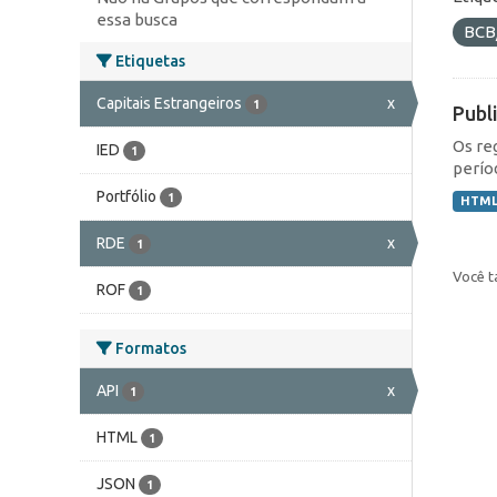
essa busca
BCB
Etiquetas
Capitais Estrangeiros
x
1
Publ
Os re
IED
1
perío
Portfólio
1
HTM
RDE
x
1
Você t
ROF
1
Formatos
API
x
1
HTML
1
JSON
1