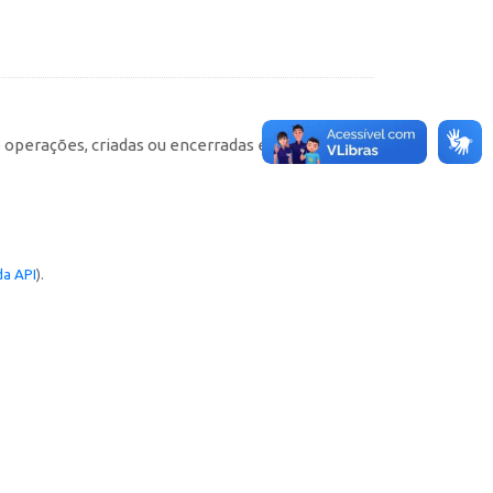
e operações, criadas ou encerradas em cada
a API
).