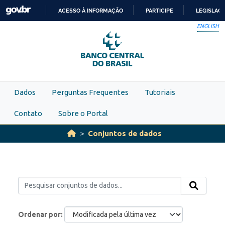
Skip to main content
ACESSO À INFORMAÇÃO
PARTICIPE
LEGISLAÇ
IR
ENGLISH
PARA
O
CONTEÚDO
Dados
Perguntas Frequentes
Tutoriais
Contato
Sobre o Portal
Conjuntos de dados
Ordenar por