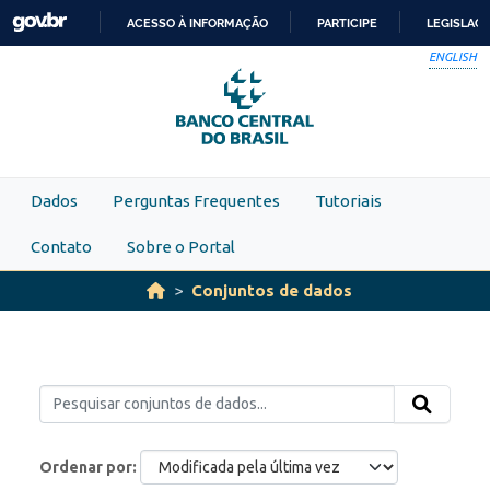
Skip to main content
ACESSO À INFORMAÇÃO
PARTICIPE
LEGISLAÇ
IR
ENGLISH
PARA
O
CONTEÚDO
Dados
Perguntas Frequentes
Tutoriais
Contato
Sobre o Portal
Conjuntos de dados
Ordenar por