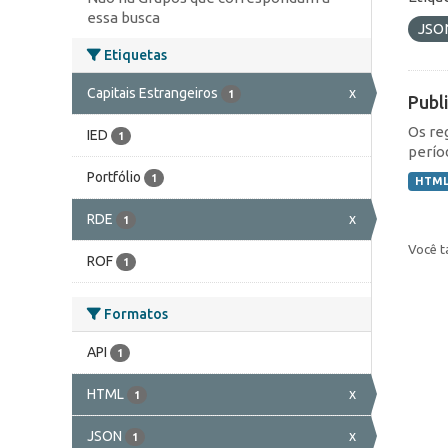
essa busca
JSO
Etiquetas
Capitais Estrangeiros
x
1
Publ
Os re
IED
1
perío
Portfólio
1
HTM
RDE
x
1
Você t
ROF
1
Formatos
API
1
HTML
x
1
JSON
x
1