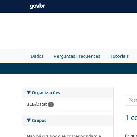
Skip to main content
Dados
Perguntas Frequentes
Tutoriais
Organizações
BCB/Dstat
1
1 c
Grupos
Etiqu
Não há Grupos que correspondam a