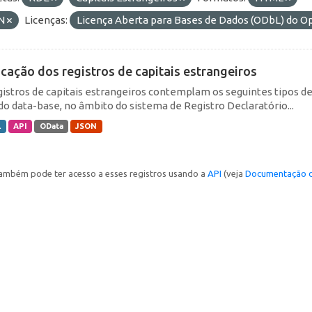
N
Licenças:
Licença Aberta para Bases de Dados (ODbL) do
icação dos registros de capitais estrangeiros
gistros de capitais estrangeiros contemplam os seguintes tipos d
do data-base, no âmbito do sistema de Registro Declaratório...
L
API
OData
JSON
ambém pode ter acesso a esses registros usando a
API
(veja
Documentação d