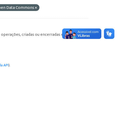
 Open Data Commons
e operações, criadas ou encerradas em cada
a API
).