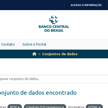
ACESSO À INFORMAÇÃO
IR
PARA
O
CONTEÚDO
Contato
Sobre o Portal
Conjuntos de dados
onjunto de dados encontrado
etas:
RDE
Capitais Estrangeiros
Formatos:
HTML