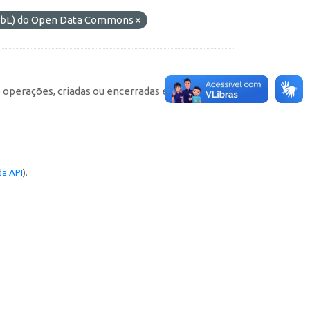
ODbL) do Open Data Commons
e operações, criadas ou encerradas em cada
a API
).