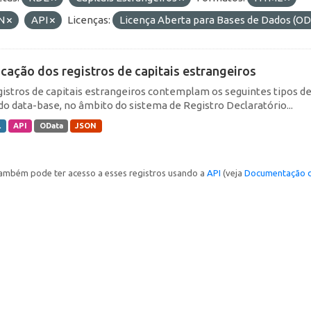
N
API
Licenças:
Licença Aberta para Bases de Dados (
icação dos registros de capitais estrangeiros
gistros de capitais estrangeiros contemplam os seguintes tipos d
do data-base, no âmbito do sistema de Registro Declaratório...
L
API
OData
JSON
ambém pode ter acesso a esses registros usando a
API
(veja
Documentação d