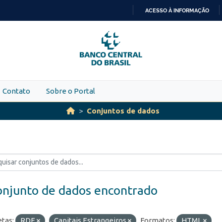
ACESSO À INFORMAÇÃO
IR
PARA
O
CONTEÚDO
Contato
Sobre o Portal
Conjuntos de dados
onjunto de dados encontrado
etas:
RDE
Capitais Estrangeiros
Formatos:
HTML