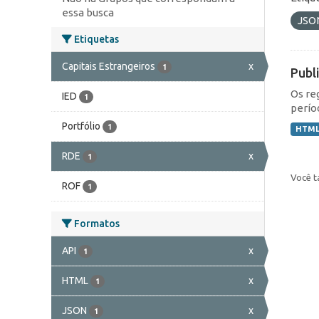
essa busca
JSO
Etiquetas
Capitais Estrangeiros
x
1
Publ
Os re
IED
1
perío
Portfólio
1
HTM
RDE
x
1
Você t
ROF
1
Formatos
API
x
1
HTML
x
1
JSON
x
1