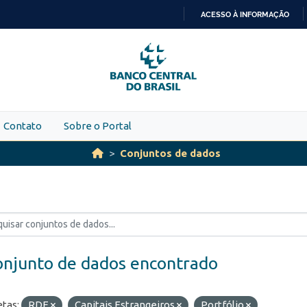
ACESSO À INFORMAÇÃO
IR
PARA
O
CONTEÚDO
Contato
Sobre o Portal
Conjuntos de dados
onjunto de dados encontrado
etas:
RDE
Capitais Estrangeiros
Portfólio