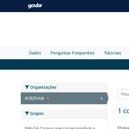
Skip to main content
Dados
Perguntas Frequentes
Tutoriais
Organizações
BCB/Dstat
x
1
1 c
Grupos
Etiqu
Não há Grupos que correspondam a