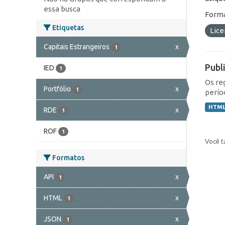
essa busca
Forma
Etiquetas
Lic
Capitais Estrangeiros
x
1
Publ
IED
1
Os re
Portfólio
x
1
perío
HTM
RDE
x
1
ROF
1
Você t
Formatos
API
x
1
HTML
x
1
JSON
x
1