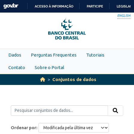
Skip to main content
ACESSO À INFORMAÇÃO
PARTICIPE
LEGISLAÇ
IR
ENGLISH
PARA
O
CONTEÚDO
Dados
Perguntas Frequentes
Tutoriais
Contato
Sobre o Portal
Conjuntos de dados
Ordenar por