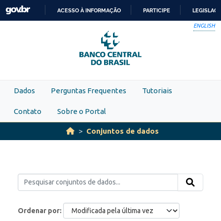
Skip to main content
ACESSO À INFORMAÇÃO
PARTICIPE
LEGISLAÇ
IR
ENGLISH
PARA
O
CONTEÚDO
Dados
Perguntas Frequentes
Tutoriais
Contato
Sobre o Portal
Conjuntos de dados
Ordenar por