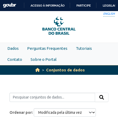
Skip to main content
ACESSO À INFORMAÇÃO
PARTICIPE
LEGISLAÇ
IR
ENGLISH
PARA
O
CONTEÚDO
Dados
Perguntas Frequentes
Tutoriais
Contato
Sobre o Portal
Conjuntos de dados
Ordenar por