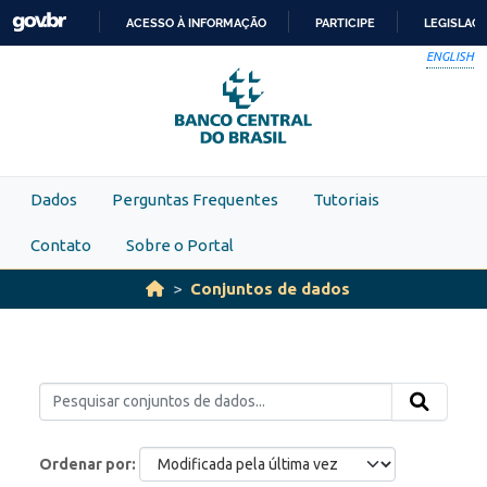
Skip to main content
ACESSO À INFORMAÇÃO
PARTICIPE
LEGISLAÇ
IR
ENGLISH
PARA
O
CONTEÚDO
Dados
Perguntas Frequentes
Tutoriais
Contato
Sobre o Portal
Conjuntos de dados
Ordenar por