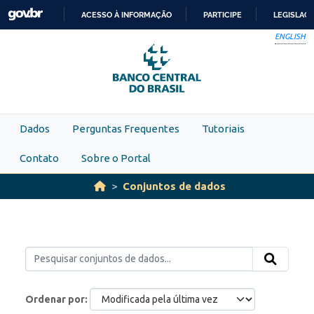
Skip to main content
ACESSO À INFORMAÇÃO
PARTICIPE
LEGISLAÇ
IR
ENGLISH
PARA
O
CONTEÚDO
Dados
Perguntas Frequentes
Tutoriais
Contato
Sobre o Portal
Conjuntos de dados
Ordenar por