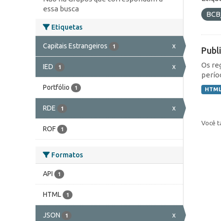
essa busca
BCB
Etiquetas
Capitais Estrangeiros
x
1
Publ
Os re
IED
x
1
perío
Portfólio
1
HTM
RDE
x
1
Você t
ROF
1
Formatos
API
1
HTML
1
JSON
x
1