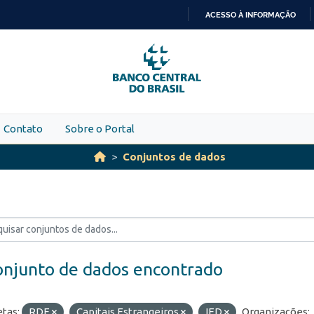
ACESSO À INFORMAÇÃO
IR
PARA
O
CONTEÚDO
Contato
Sobre o Portal
Conjuntos de dados
onjunto de dados encontrado
etas:
RDE
Capitais Estrangeiros
IED
Organizações: