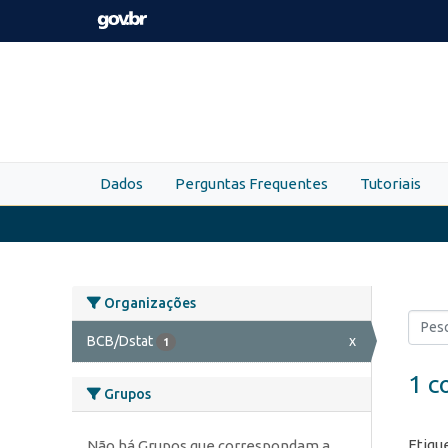
Skip to main content
Dados
Perguntas Frequentes
Tutoriais
Organizações
BCB/Dstat
x
1
1 c
Grupos
Etiqu
Não há Grupos que correspondam a