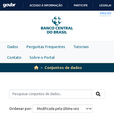
Skip to main content
ACESSO À INFORMAÇÃO
PARTICIPE
LEGISLAÇ
IR
ENGLISH
PARA
O
CONTEÚDO
Dados
Perguntas Frequentes
Tutoriais
Contato
Sobre o Portal
Conjuntos de dados
Ordenar por