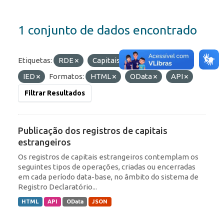
1 conjunto de dados encontrado
Etiquetas:
RDE
Capitais Estrangeiros
IED
Formatos:
HTML
OData
API
Filtrar Resultados
Publicação dos registros de capitais
estrangeiros
Os registros de capitais estrangeiros contemplam os
seguintes tipos de operações, criadas ou encerradas
em cada período data-base, no âmbito do sistema de
Registro Declaratório...
HTML
API
OData
JSON