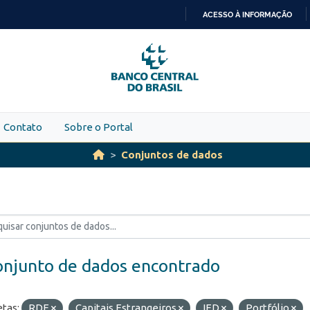
ACESSO À INFORMAÇÃO
IR
PARA
O
CONTEÚDO
Contato
Sobre o Portal
Conjuntos de dados
onjunto de dados encontrado
etas:
RDE
Capitais Estrangeiros
IED
Portfólio