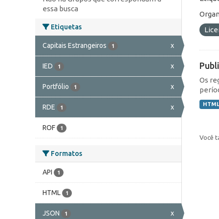
essa busca
Organ
Etiquetas
Lic
Capitais Estrangeiros
x
1
Publ
IED
x
1
Os re
Portfólio
x
1
perío
HTM
RDE
x
1
ROF
1
Você t
Formatos
API
1
HTML
1
JSON
x
1