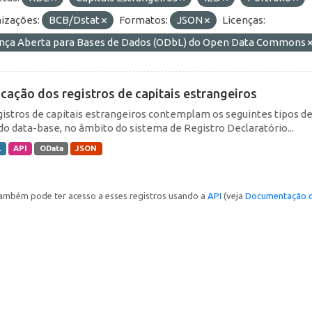
izações:
BCB/Dstat
Formatos:
JSON
Licenças:
ença Aberta para Bases de Dados (ODbL) do Open Data Commons
icação dos registros de capitais estrangeiros
gistros de capitais estrangeiros contemplam os seguintes tipos d
do data-base, no âmbito do sistema de Registro Declaratório...
L
API
OData
JSON
ambém pode ter acesso a esses registros usando a
API
(veja
Documentação d