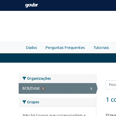
Skip to main content
Dados
Perguntas Frequentes
Tutoriais
Organizações
BCB/Dstat
x
1
1 c
Grupos
Etiqu
Não há Grupos que correspondam a