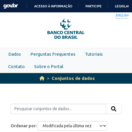
Skip to main content
ACESSO À INFORMAÇÃO
PARTICIPE
LEGISLAÇ
IR
ENGLISH
PARA
O
CONTEÚDO
Dados
Perguntas Frequentes
Tutoriais
Contato
Sobre o Portal
Conjuntos de dados
Ordenar por