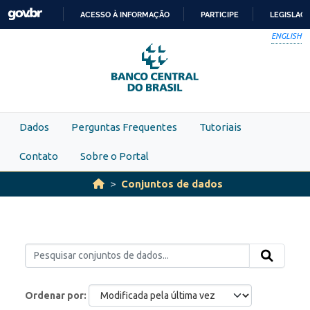
Skip to main content
ACESSO À INFORMAÇÃO
PARTICIPE
LEGISLAÇ
IR
ENGLISH
PARA
O
CONTEÚDO
Dados
Perguntas Frequentes
Tutoriais
Contato
Sobre o Portal
Conjuntos de dados
Ordenar por