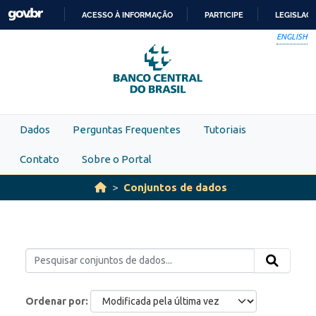
Skip to main content
ACESSO À INFORMAÇÃO
PARTICIPE
LEGISLAÇ
IR
ENGLISH
PARA
O
CONTEÚDO
Dados
Perguntas Frequentes
Tutoriais
Contato
Sobre o Portal
Conjuntos de dados
Ordenar por