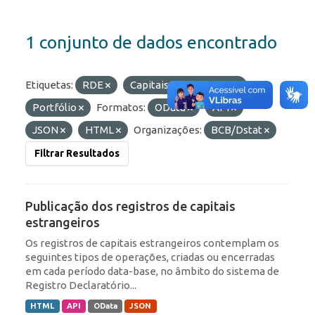
1 conjunto de dados encontrado
Etiquetas:
RDE
Capitais Estrangeiros
Portfólio
Formatos:
OData
API
JSON
HTML
Organizações:
BCB/Dstat
Filtrar Resultados
Publicação dos registros de capitais
estrangeiros
Os registros de capitais estrangeiros contemplam os
seguintes tipos de operações, criadas ou encerradas
em cada período data-base, no âmbito do sistema de
Registro Declaratório...
HTML
API
OData
JSON