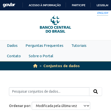
Skip to main content
ACESSO À INFORMAÇÃO
PARTICIPE
LEGISLAÇ
IR
ENGLISH
PARA
O
CONTEÚDO
Dados
Perguntas Frequentes
Tutoriais
Contato
Sobre o Portal
Conjuntos de dados
Ordenar por