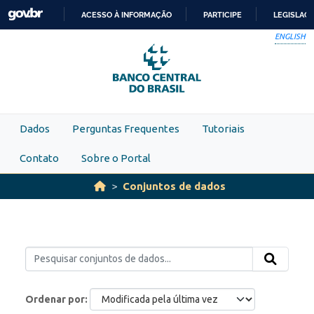
Skip to main content
ACESSO À INFORMAÇÃO
PARTICIPE
LEGISLAÇ
IR
ENGLISH
PARA
O
CONTEÚDO
Dados
Perguntas Frequentes
Tutoriais
Contato
Sobre o Portal
Conjuntos de dados
Ordenar por