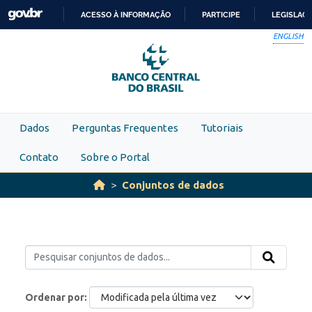
Skip to main content
ACESSO À INFORMAÇÃO
PARTICIPE
LEGISLAÇ
IR
ENGLISH
PARA
O
CONTEÚDO
Dados
Perguntas Frequentes
Tutoriais
Contato
Sobre o Portal
Conjuntos de dados
Ordenar por