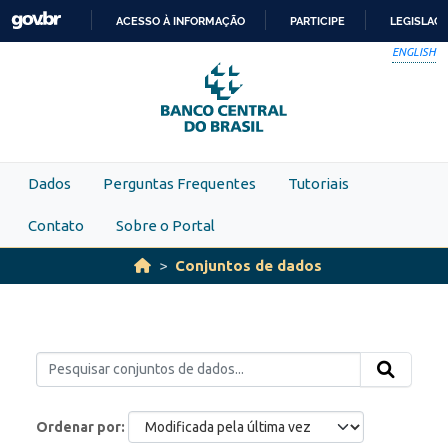
Skip to main content
ACESSO À INFORMAÇÃO
PARTICIPE
LEGISLAÇ
IR
ENGLISH
PARA
O
CONTEÚDO
Dados
Perguntas Frequentes
Tutoriais
Contato
Sobre o Portal
Conjuntos de dados
Ordenar por