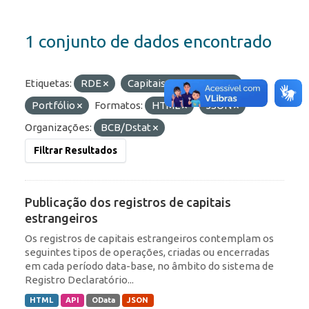
1 conjunto de dados encontrado
Etiquetas:
RDE
Capitais Estrangeiros
Portfólio
Formatos:
HTML
JSON
Organizações:
BCB/Dstat
Filtrar Resultados
Publicação dos registros de capitais
estrangeiros
Os registros de capitais estrangeiros contemplam os
seguintes tipos de operações, criadas ou encerradas
em cada período data-base, no âmbito do sistema de
Registro Declaratório...
HTML
API
OData
JSON