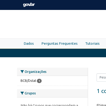
Skip to main content
Dados
Perguntas Frequentes
Tutoriais
Organizações
BCB/Dstat
1
1 c
Grupos
Etiqu
Não há Grupos que correspondam a