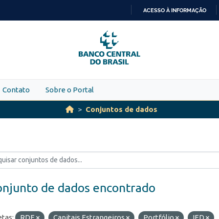
ACESSO À INFORMAÇÃO
IR
PARA
O
CONTEÚDO
Contato
Sobre o Portal
Conjuntos de dados
onjunto de dados encontrado
etas:
RDE
Capitais Estrangeiros
Portfólio
IED