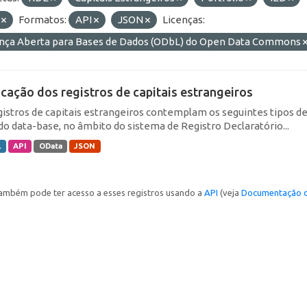
F
Formatos:
API
JSON
Licenças:
ença Aberta para Bases de Dados (ODbL) do Open Data Commons
icação dos registros de capitais estrangeiros
gistros de capitais estrangeiros contemplam os seguintes tipos d
do data-base, no âmbito do sistema de Registro Declaratório...
L
API
OData
JSON
ambém pode ter acesso a esses registros usando a
API
(veja
Documentação d