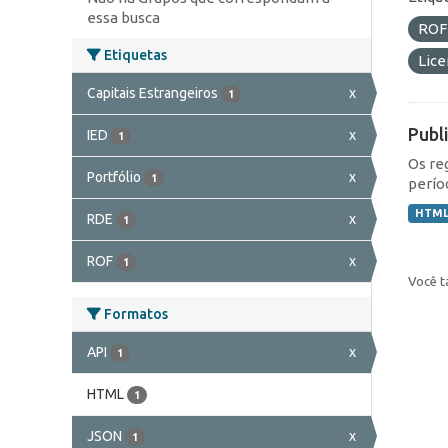
essa busca
RO
Etiquetas
Lic
Capitais Estrangeiros
x
1
Publ
IED
x
1
Os re
Portfólio
x
1
perío
HTM
RDE
x
1
ROF
x
1
Você t
Formatos
API
x
1
HTML
1
JSON
x
1