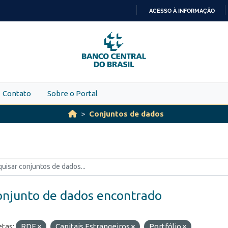
ACESSO À INFORMAÇÃO
IR
PARA
O
CONTEÚDO
Contato
Sobre o Portal
Conjuntos de dados
onjunto de dados encontrado
etas:
RDE
Capitais Estrangeiros
Portfólio