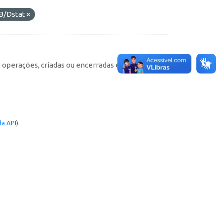
B/Dstat
e operações, criadas ou encerradas em cada
a API
).