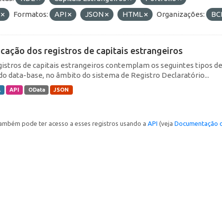
F
Formatos:
API
JSON
HTML
Organizações:
BC
icação dos registros de capitais estrangeiros
gistros de capitais estrangeiros contemplam os seguintes tipos d
do data-base, no âmbito do sistema de Registro Declaratório...
L
API
OData
JSON
ambém pode ter acesso a esses registros usando a
API
(veja
Documentação d