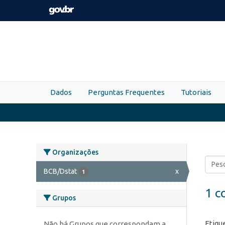
Skip to main content
Dados
Perguntas Frequentes
Tutoriais
Organizações
BCB/Dstat
x
1
1 c
Grupos
Etiqu
Não há Grupos que correspondam a