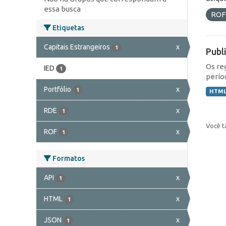
essa busca
RO
Etiquetas
Capitais Estrangeiros
x
1
Publ
Os re
IED
1
perío
Portfólio
x
1
HTM
RDE
x
1
Você t
ROF
x
1
Formatos
API
x
1
HTML
x
1
JSON
x
1