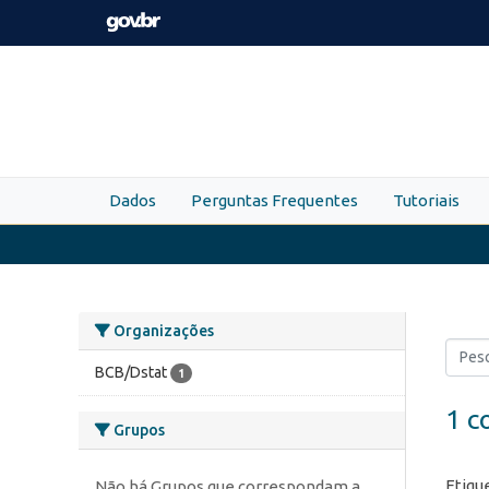
Skip to main content
Dados
Perguntas Frequentes
Tutoriais
Organizações
BCB/Dstat
1
1 c
Grupos
Etiqu
Não há Grupos que correspondam a