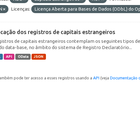
N
Licenças:
Licença Aberta para Bases de Dados (ODbL) do
icação dos registros de capitais estrangeiros
gistros de capitais estrangeiros contemplam os seguintes tipos d
do data-base, no âmbito do sistema de Registro Declaratório...
L
API
OData
JSON
ambém pode ter acesso a esses registros usando a
API
(veja
Documentação d