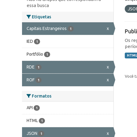
essa busca
JSO
Etiquetas
Capitais Estrangeiros
x
1
Publ
Os re
IED
1
perío
Portfólio
1
HTM
RDE
x
1
Você t
ROF
x
1
Formatos
API
1
HTML
1
JSON
x
1