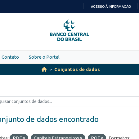
ACESSO À INFORMAÇÃO
IR
PARA
O
CONTEÚDO
Contato
Sobre o Portal
Conjuntos de dados
onjunto de dados encontrado
etas:
RDE
Capitais Estrangeiros
ROF
Formatos: