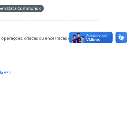
 Open Data Commons
e operações, criadas ou encerradas em cada
a API
).