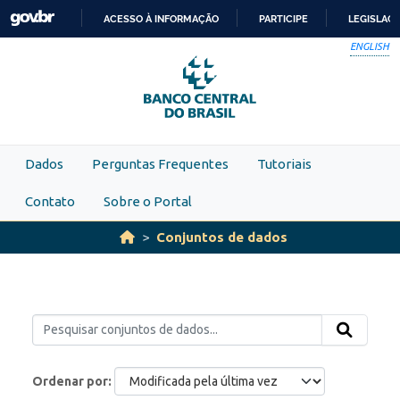
Skip to main content
ACESSO À INFORMAÇÃO
PARTICIPE
LEGISLAÇ
IR
ENGLISH
PARA
O
CONTEÚDO
Dados
Perguntas Frequentes
Tutoriais
Contato
Sobre o Portal
Conjuntos de dados
Ordenar por