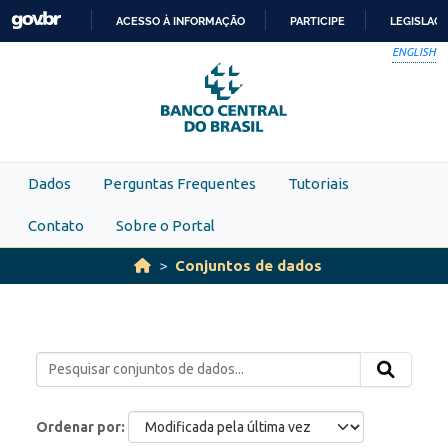
Skip to main content
ACESSO À INFORMAÇÃO
PARTICIPE
LEGISLAÇ
IR
ENGLISH
PARA
O
CONTEÚDO
Dados
Perguntas Frequentes
Tutoriais
Contato
Sobre o Portal
Conjuntos de dados
Ordenar por