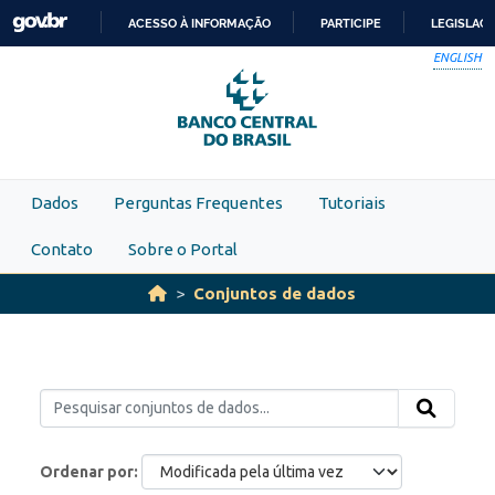
Skip to main content
ACESSO À INFORMAÇÃO
PARTICIPE
LEGISLAÇ
IR
ENGLISH
PARA
O
CONTEÚDO
Dados
Perguntas Frequentes
Tutoriais
Contato
Sobre o Portal
Conjuntos de dados
Ordenar por