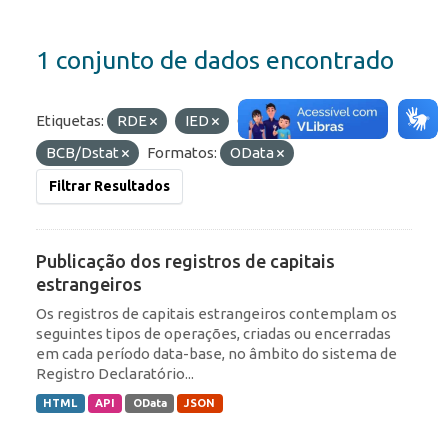
1 conjunto de dados encontrado
Etiquetas:
RDE
IED
Organizações:
BCB/Dstat
Formatos:
OData
Filtrar Resultados
Publicação dos registros de capitais
estrangeiros
Os registros de capitais estrangeiros contemplam os
seguintes tipos de operações, criadas ou encerradas
em cada período data-base, no âmbito do sistema de
Registro Declaratório...
HTML
API
OData
JSON