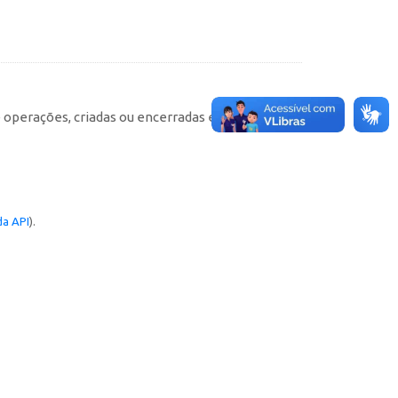
e operações, criadas ou encerradas em cada
a API
).