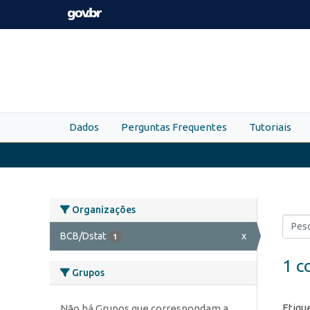
Skip to main content
Dados
Perguntas Frequentes
Tutoriais
Organizações
BCB/Dstat
x
1
1 c
Grupos
Etiqu
Não há Grupos que correspondam a