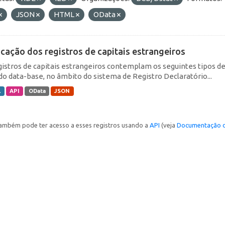
JSON
HTML
OData
icação dos registros de capitais estrangeiros
gistros de capitais estrangeiros contemplam os seguintes tipos d
do data-base, no âmbito do sistema de Registro Declaratório...
L
API
OData
JSON
ambém pode ter acesso a esses registros usando a
API
(veja
Documentação d