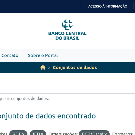
ACESSO À INFORMAÇÃO
IR
PARA
O
CONTEÚDO
Contato
Sobre o Portal
Conjuntos de dados
onjunto de dados encontrado
etas:
RDE
IED
Organizações:
BCB/Dstat
Formatos: