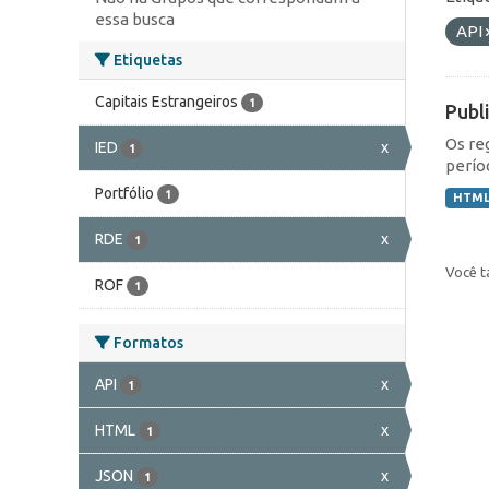
essa busca
API
Etiquetas
Capitais Estrangeiros
1
Publ
Os re
IED
x
1
perío
Portfólio
1
HTM
RDE
x
1
Você t
ROF
1
Formatos
API
x
1
HTML
x
1
JSON
x
1