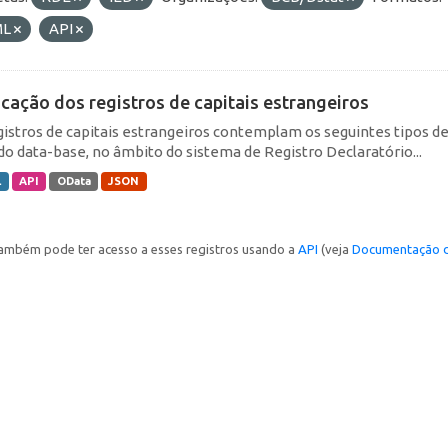
ML
API
icação dos registros de capitais estrangeiros
gistros de capitais estrangeiros contemplam os seguintes tipos d
do data-base, no âmbito do sistema de Registro Declaratório...
L
API
OData
JSON
ambém pode ter acesso a esses registros usando a
API
(veja
Documentação d