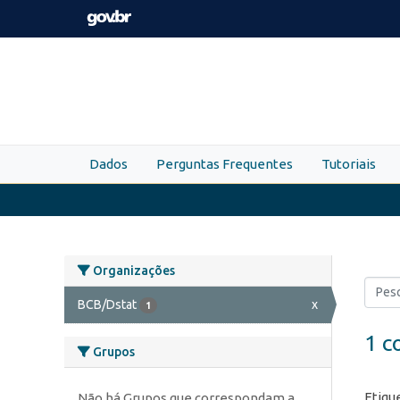
Skip to main content
Dados
Perguntas Frequentes
Tutoriais
Organizações
BCB/Dstat
x
1
1 c
Grupos
Etiqu
Não há Grupos que correspondam a