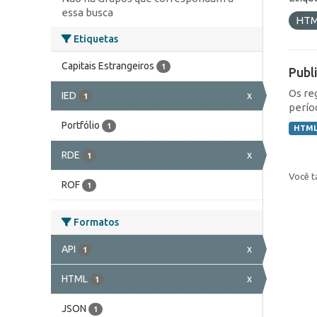
essa busca
HT
Etiquetas
Capitais Estrangeiros
1
Publ
Os re
IED
x
1
perío
Portfólio
1
HTM
RDE
x
1
Você t
ROF
1
Formatos
API
x
1
HTML
x
1
JSON
1