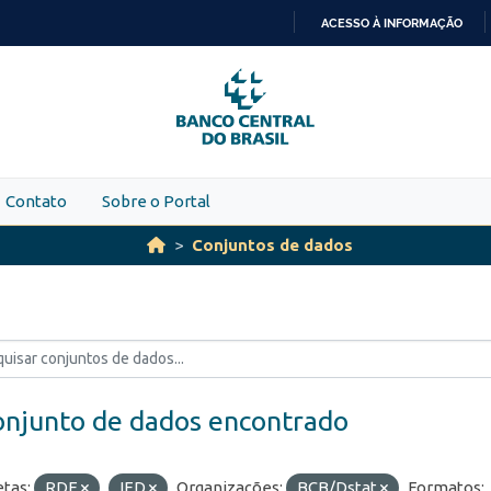
ACESSO À INFORMAÇÃO
IR
PARA
O
CONTEÚDO
Contato
Sobre o Portal
Conjuntos de dados
onjunto de dados encontrado
etas:
RDE
IED
Organizações:
BCB/Dstat
Formatos: