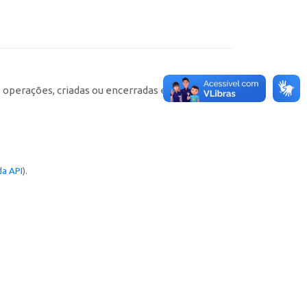
e operações, criadas ou encerradas em cada
a API
).