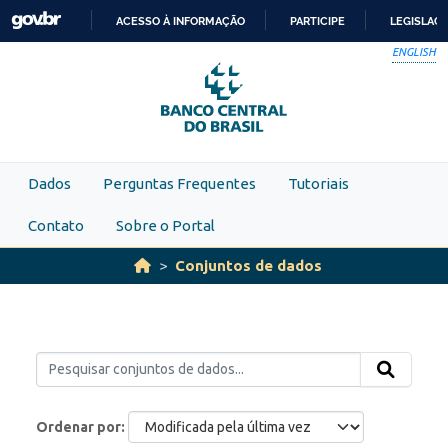
Skip to main content
ACESSO À INFORMAÇÃO
PARTICIPE
LEGISLAÇ
IR
ENGLISH
PARA
O
CONTEÚDO
Dados
Perguntas Frequentes
Tutoriais
Contato
Sobre o Portal
Conjuntos de dados
Ordenar por