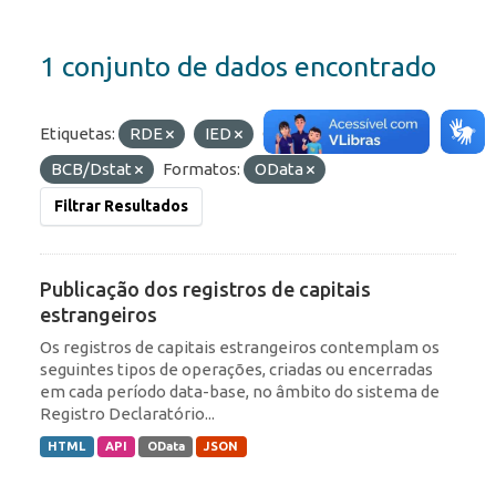
1 conjunto de dados encontrado
Etiquetas:
RDE
IED
Organizações:
BCB/Dstat
Formatos:
OData
Filtrar Resultados
Publicação dos registros de capitais
estrangeiros
Os registros de capitais estrangeiros contemplam os
seguintes tipos de operações, criadas ou encerradas
em cada período data-base, no âmbito do sistema de
Registro Declaratório...
HTML
API
OData
JSON