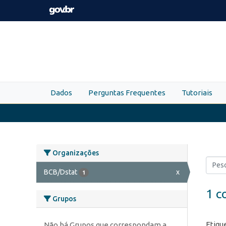
Skip to main content
Dados
Perguntas Frequentes
Tutoriais
Organizações
BCB/Dstat
x
1
1 c
Grupos
Etiqu
Não há Grupos que correspondam a