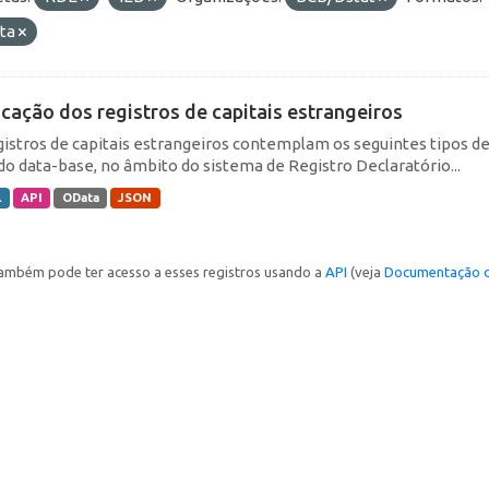
ta
icação dos registros de capitais estrangeiros
gistros de capitais estrangeiros contemplam os seguintes tipos d
do data-base, no âmbito do sistema de Registro Declaratório...
L
API
OData
JSON
ambém pode ter acesso a esses registros usando a
API
(veja
Documentação d