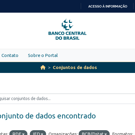
ACESSO À INFORMAÇÃO
IR
PARA
O
CONTEÚDO
Contato
Sobre o Portal
Conjuntos de dados
onjunto de dados encontrado
etas:
RDE
IED
Organizações:
BCB/Dstat
Formatos: