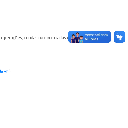
e operações, criadas ou encerradas em cada
a API
).