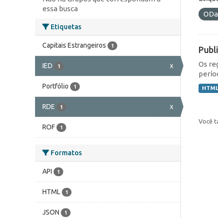
essa busca
ODa
Etiquetas
Capitais Estrangeiros
1
Publ
Os re
IED
x
1
perío
Portfólio
1
HTM
RDE
x
1
Você t
ROF
1
Formatos
API
1
HTML
1
JSON
1