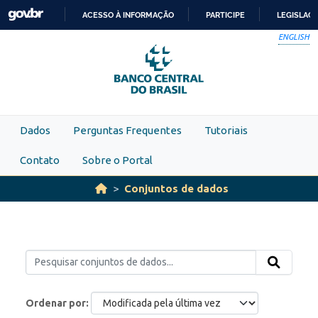
Skip to main content
ACESSO À INFORMAÇÃO
PARTICIPE
LEGISLAÇ
IR
ENGLISH
PARA
O
CONTEÚDO
Dados
Perguntas Frequentes
Tutoriais
Contato
Sobre o Portal
Conjuntos de dados
Ordenar por