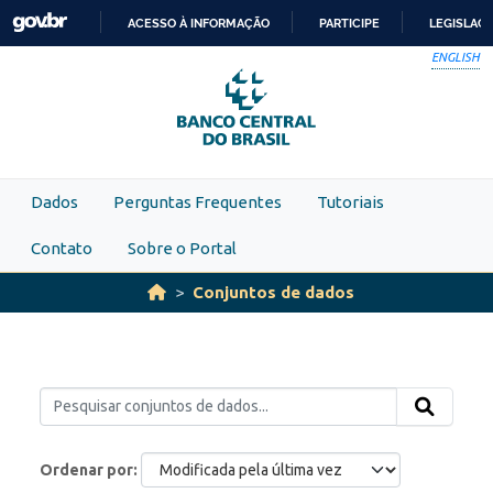
Skip to main content
ACESSO À INFORMAÇÃO
PARTICIPE
LEGISLAÇ
IR
ENGLISH
PARA
O
CONTEÚDO
Dados
Perguntas Frequentes
Tutoriais
Contato
Sobre o Portal
Conjuntos de dados
Ordenar por