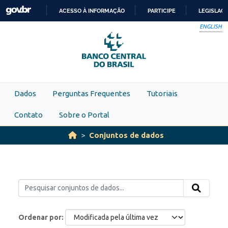
Skip to main content
ACESSO À INFORMAÇÃO
PARTICIPE
LEGISLAÇ
IR
ENGLISH
PARA
O
CONTEÚDO
Dados
Perguntas Frequentes
Tutoriais
Contato
Sobre o Portal
Conjuntos de dados
Ordenar por