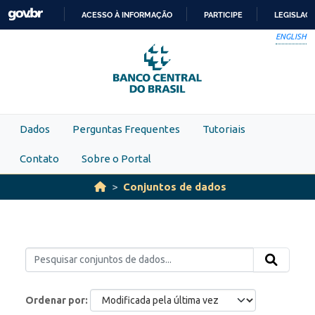
Skip to main content
ACESSO À INFORMAÇÃO
PARTICIPE
LEGISLAÇ
IR
ENGLISH
PARA
O
CONTEÚDO
Dados
Perguntas Frequentes
Tutoriais
Contato
Sobre o Portal
Conjuntos de dados
Ordenar por