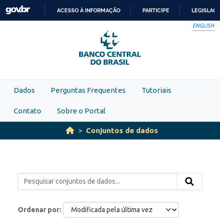
Skip to main content
ACESSO À INFORMAÇÃO
PARTICIPE
LEGISLAÇ
IR
ENGLISH
PARA
O
CONTEÚDO
Dados
Perguntas Frequentes
Tutoriais
Contato
Sobre o Portal
Conjuntos de dados
Ordenar por