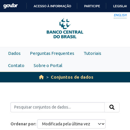
Skip to main content
ACESSO À INFORMAÇÃO
PARTICIPE
LEGISLAÇ
IR
ENGLISH
PARA
O
CONTEÚDO
Dados
Perguntas Frequentes
Tutoriais
Contato
Sobre o Portal
Conjuntos de dados
Ordenar por